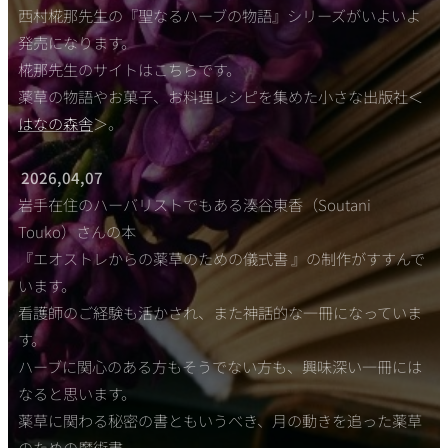
西村椛那先生の『聖なるハーブの物語』シリーズがいよいよ
発売になります。
椛那先生のサイトはこちらです。
薬草の物語やお菓子、お料理レシピを集めた小さな出版社＜
はなの森舎
＞。
2026,04,07
岩手在住のハーバリストでもある湊谷東香（Soutani
Touko）さんの本
『エオストレからの薬草のための儀式書 』の制作がすすんで
います。
看護師のご経験も活かされ、また神話的な一冊になっていま
す。
ハーブに関心のある方もそうでない方も、興味深い一冊には
なると思います。
薬草に関わる秘密の書ともいうべき、月の動きを追った薬草
のための魔術書。