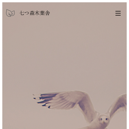
七つ森木葉舎