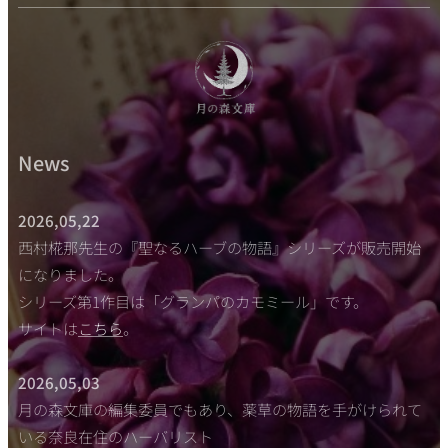
News
2026,05,22
西村椛那先生の『聖なるハーブの物語』シリーズが販売開始
になりました。
シリーズ第1作目は「グランパのカモミール」です。
サイトは
こちら
。
2026,05,03
月の森文庫の編集委員でもあり、薬草の物語を手がけられて
いる奈良在住のハーバリスト