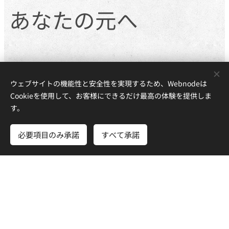
あなたの元へ
ウェブサイトの機能性と安全性を実現するため、Webnodeは
Cookieを使用して、お客様にできるだけ最高の体験を提供しま
す。
季節のはじまりとともにあなたの元へ届くちいさなお
菓子の物語たち。
必要項目のみ承諾
すべて承諾
さあ、はじめよう
無料でホームページを作成しよう！
初夏のはじまりの５月／夏を感じる7月／秋の深まる
11月／冬時間を愉しむ1月と年4回です。
12月にはノエルのための特別なブックボックスとなり
ます。
（セットは限定販売にて／季節の焼き菓子2種と大人
のための季節の物語）