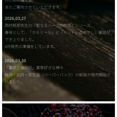
またご案内させていただきます。
2026,03,27
西村椛那先生の『聖なるハーブの物語』シリーズ
春号として、「カモミール」と「ミント」のやさしい童話が
でき上りました。
4月発売の準備をしています。
2026,03,30
「薬草と歳時記」薬草好きな神々
睦月・如月・弥生版（ペーパーバック）の紙版が発売開始さ
れました。